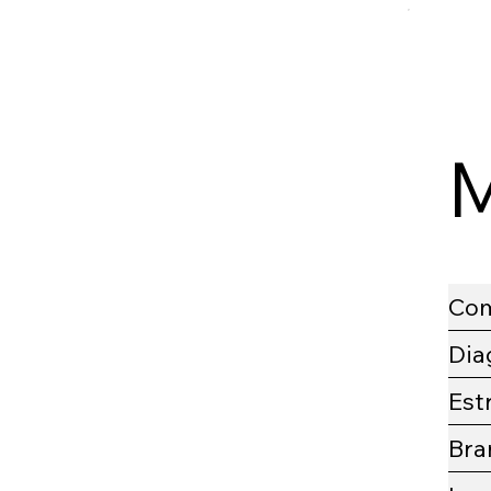
M
Com
Dia
Est
Bra