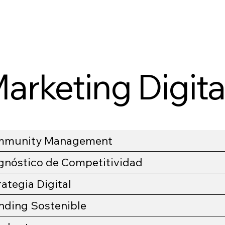
arketing Digita
munity Management
gnóstico de Competitividad
rategia Digital
nding Sostenible