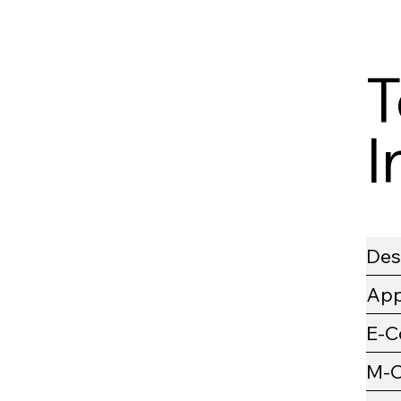
T
I
Des
Ap
E-
M-