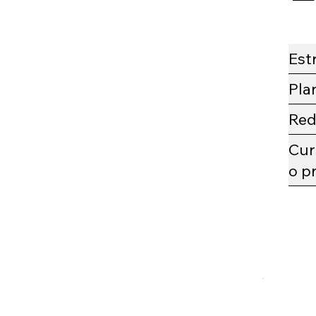
Est
Pla
Red
Cur
o p