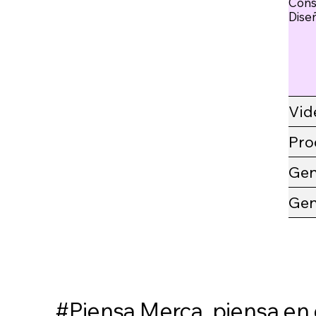
Cons
Diseñ
Vid
Pro
Gen
Gen
#Piensa Merca, piensa en