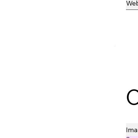
We
C
Ima